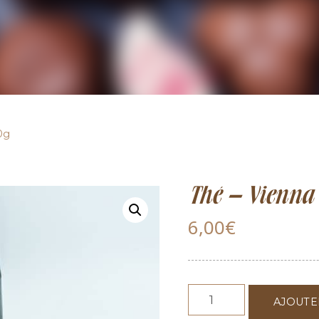
0g
Thé – Vienna
6,00
€
AJOUTE