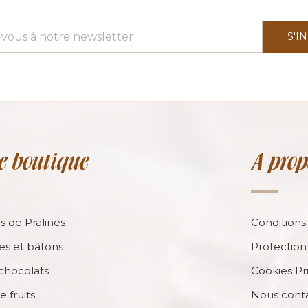
S'I
e boutique
A prop
ns de Pralines
Conditions
es et bâtons
Protection 
chocolats
Cookies Pr
e fruits
Nous cont