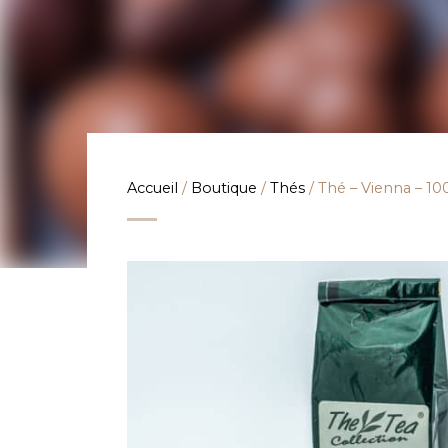
Accueil
/
Boutique
/
Thés
/ Thé – Vienna – 10