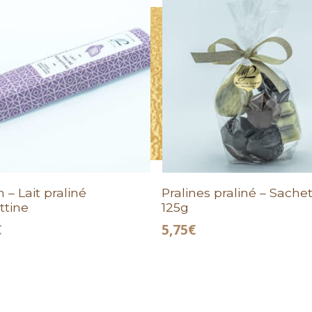
 – Lait praliné
Pralines praliné – Sache
ttine
125g
€
5,75
€